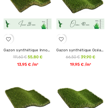
favorite_border
favorite_border
G
azon synthétique Innov 35 mm en 4m
G
azon synthétique Océan 40 mm en 2m
111,60 €
55,80 €
66,50 €
39,90 €
13,95 € /m²
19,95 € /m²