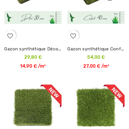
favorite_border
favorite_border
G
azon synthétique Déco 30 mm en 2m
G
azon synthétique Confort 40 mm en 2m
29,80 €
54,00 €
14,90 € /m²
27,00 € /m²