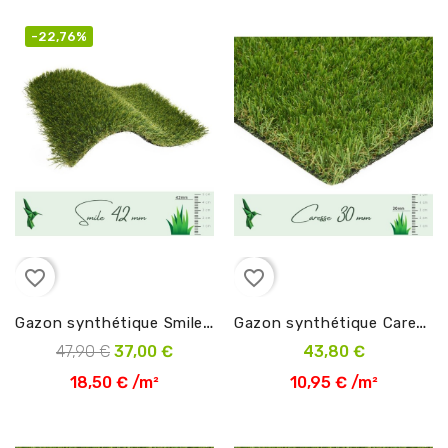
-22,76%
favorite_border
favorite_border
G
azon synthétique Smile 42 mm en 2m
G
azon synthétique Caresse 30 mm en 4m
47,90 €
37,00 €
43,80 €
18,50 € /m²
10,95 € /m²