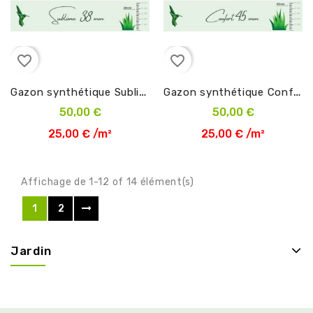
favorite_border
favorite_border
G
azon synthétique Sublime 38 mm en 2m
G
azon synthétique Confort 45 mm en 2m
50,00 €
50,00 €
25,00 € /m²
25,00 € /m²
Affichage de 1-12 of 14 élément(s)
1
2
Jardin