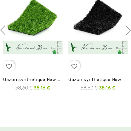
favorite_border
favorite_border
G
azon synthétique New Color 20 mm Vert
G
azon synthétique New Color 20 mm Noir
58,60 €
35,16 €
58,60 €
35,16 €