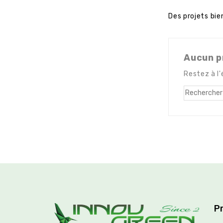
Des projets bie
Aucun p
Restez à l'
P